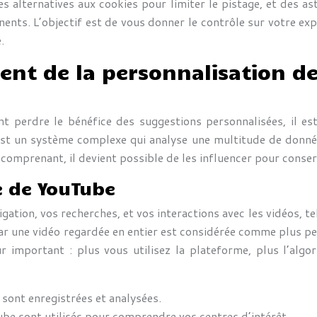
les alternatives aux cookies pour limiter le pistage, et des a
nents. L’objectif est de vous donner le contrôle sur votre e
.
nt de la personnalisation d
t perdre le bénéfice des suggestions personnalisées, il 
st un système complexe qui analyse une multitude de données
es comprenant, il devient possible de les influencer pour con
e de YouTube
tion, vos recherches, et vos interactions avec les vidéos, te
 car une vidéo regardée en entier est considérée comme plus 
r important : plus vous utilisez la plateforme, plus l’algo
 sont enregistrées et analysées.
be sont utilisés pour comprendre vos centres d’intérêt.