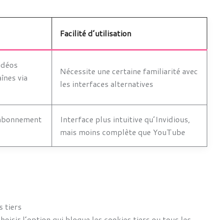
Facilité d’utilisation
vidéos
Nécessite une certaine familiarité avec
înes via
les interfaces alternatives
, abonnement
Interface plus intuitive qu’Invidious,
mais moins complète que YouTube
s tiers
oisir l’option qui bloque les cookies tiers ou tous les