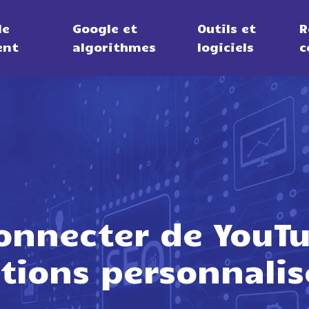
de
Google et
Outils et
R
ent
algorithmes
logiciels
c
nnecter de YouTu
ions personnalis