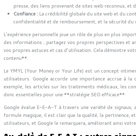
presse, des liens provenant de sites web reconnus, et 
Confiance :
La crédibilité globale du site web et du con
confidentialité et de remboursement, et la sécurité du 
L’expérience personnelle joue un rôle de plus en plus impo
des informations ; partagez vos propres perspectives et an
vos propres astuces et cas d’utilisation. Cela démontre vot
contenu**.
Le YMYL (Your Money or Your Life) est un concept intimemen
utilisateurs. Google accorde une importance accrue à la
exemple, les articles sur les traitements médicaux, les con
donc essentielles pour une **stratégie SEO efficace**.
Google évalue E-E-A-T à travers une variété de signaux, a
formule magique, il est clair que la qualité, la pertinence, 
utilisateurs, et Google le remarquera, améliorant ainsi vot
Au-delà de E-E-A-T : autres sign