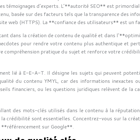
des témoignages d’experts. L’**autorité SEO** est primordial
tenu, basée sur des facteurs tels que la transparence des info
site web (HTTPS). La **confiance des utilisateurs** est un fa
rtant dans la création de contenu de qualité et dans l’**opti
ecdotes pour rendre votre contenu plus authentique et pertin
re compréhension pratique du sujet et renforce votre crédibil
t lié à E-E-A-T. Il désigne les sujets qui peuvent potentie
 qualité du contenu YMYL, car des informations inexactes 
seils financiers, ou les questions juridiques relèvent de la c
llant des mots-clés utilisés dans le contenu à la réputation
et la crédibilité sont essentielles. Concentrez-vous sur la cré
re **référencement sur Google**.
aux de qualité clés