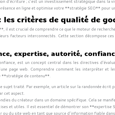
n d’écriture ; c’est un investissement stratégique dans la v
re présence en ligne et optimise votre **stratégie SEO** pour 
les critères de qualité de goo
**, il est crucial de comprendre ce que le moteur de recherc
ieurs facteurs interconnectés. Cette section décompose ces 
ce, expertise, autorité, confian
onfiance, est un concept central dans les directives d’évalua
é d’une page web. Comprendre comment les interpréter et les
 **stratégie de contenu**.
e sujet traité. Par exemple, un article sur la randonnée écrit
ar cet aspect.
ndies du créateur dans un domaine spécifique. Cela se manife
ises et utiles. Il est essentiel de démontrer son **expertise
ur ou du site web en tant que source d’information fiable da