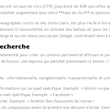
s ont un taux de clics (CTR) plus élevé de 30% que celles q
 visibilité, augmentant ainsi votre **taux de clics** et optim
 paragraphes courts et des titres clairs, est plus facile à lir
lement à l’accessibilité, en utilisant des balises alt pour les
large et qui est mieux perçue par Google, contribuant ainsi à
recherche
ondamental pour créer un contenu pertinent et efficace et p
st de fournir une réponse qui satisfait pleinement ce besoin.
he : informationnelle, navigationnelle, transactionnelle, et co
nformations sur un sujet spécifique. Exemple : « Qu’est-ce que 
ite web spécifique. Exemple : « Facebook »
achat. Exemple : « Acheter des chaussures de course »
 et de comparaison avant de prendre une décision d’achat. Exe