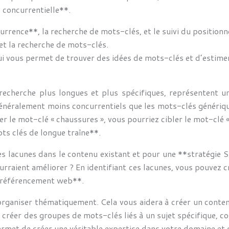
 concurrentielle**.
urrence**, la recherche de mots-clés, et le suivi du position
 et la recherche de mots-clés.
ui vous permet de trouver des idées de mots-clés et d’estime
echerche plus longues et plus spécifiques, représentent une
énéralement moins concurrentiels que les mots-clés génériqu
ibler le mot-clé « chaussures », vous pourriez cibler le mot-
ots clés de longue traîne**.
 les lacunes dans le contenu existant et pour une **stratégie
urraient améliorer ? En identifiant ces lacunes, vous pouvez c
**référencement web**.
organiser thématiquement. Cela vous aidera à créer un conte
éer des groupes de mots-clés liés à un sujet spécifique, com
rmet de créer une véritable expertise dans votre domaine et d’