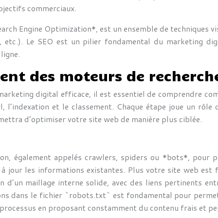
objectifs commerciaux.
rch Engine Optimization*, est un ensemble de techniques visan
tc.). Le SEO est un pilier fondamental du marketing digital
ligne.
t des moteurs de recherche 
marketing digital efficace, il est essentiel de comprendre 
l, l’indexation et le classement. Chaque étape joue un rôle 
ettra d’optimiser votre site web de manière plus ciblée.
ion, également appelés crawlers, spiders ou *bots*, pour pa
 jour les informations existantes. Plus votre site web est fac
on d’un maillage interne solide, avec des liens pertinents en
ions dans le fichier `robots.txt` est fondamental pour perm
 processus en proposant constamment du contenu frais et per