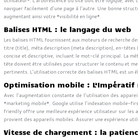
utilisateur*. L’arborescence du site doit être logique, avec 
naviguer facilement d’une page à l’autre. Une bonne structu
augmentant ainsi votre *visibilité en ligne*.
Balises HTML : le langage du web
Les balises HTML fournissent aux moteurs de recherche des 
titre (title), méta description (meta description), en-têtes
concise et descriptive, incluant le mot-clé principal. La mét
tête doivent être utilisées pour structurer le contenu et me
pertinents. L’utilisation correcte des balises HTML est u
Optimisation mobile : L’Impérati
Avec l’augmentation constante de l’utilisation des apparei
*marketing mobile*. Google utilise l’indexation mobile-first
friendly offre une meilleure expérience utilisateur sur le
provient des appareils mobiles. Assurer une expérience util
Vitesse de chargement : la patienc