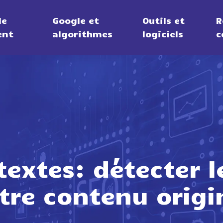
de
Google et
Outils et
R
ent
algorithmes
logiciels
c
extes: détecter l
tre contenu origi