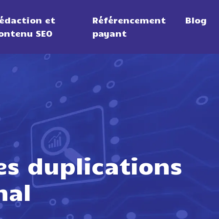
édaction et
Référencement
Blog
ontenu SEO
payant
es duplications
nal