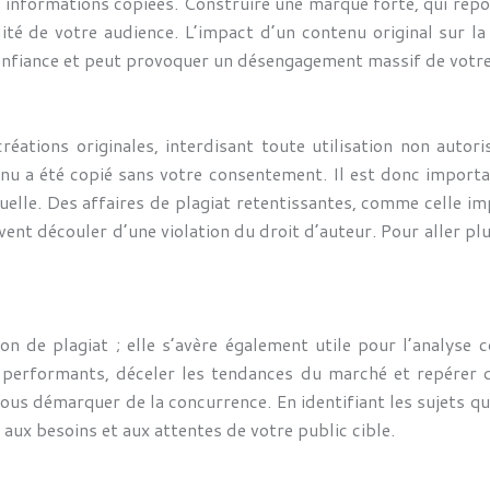
 informations copiées. Construire une marque forte, qui repose
élité de votre audience. L’impact d’un contenu original sur la
e confiance et peut provoquer un désengagement massif de vo
créations originales, interdisant toute utilisation non auto
enu a été copié sans votre consentement. Il est donc importa
ctuelle. Des affaires de plagiat retentissantes, comme celle
ent découler d’une violation du droit d’auteur. Pour aller plu
n de plagiat ; elle s’avère également utile pour l’analyse 
s performants, déceler les tendances du marché et repérer
 vous démarquer de la concurrence. En identifiant les sujets 
aux besoins et aux attentes de votre public cible.