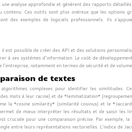
t une analyse approfondie et génèrent des rapports détaillés. 
 du contenu. Ces outils sont plus onéreux que les options gr
sont des exemples de logiciels professionnels. Ils s’app
, il est possible de créer des API et des solutions personna
tégrer à ses systèmes d’information. Le coût de développeme
e l’entreprise, notamment en termes de sécurité et de volume 
mparaison de textes
algorithmes complexes pour identifier les similitudes. Ce
 des mots à leur racine) et de *lemmatization* (regroupemen
 la *cosine similarity* (similarité cosinus) et le *Jaccard
ermet de mieux interpréter les résultats et de saisir les li
st cruciale pour une comparaison précise. Par exemple, la 
gle entre leurs représentations vectorielles. L’indice de Jacc